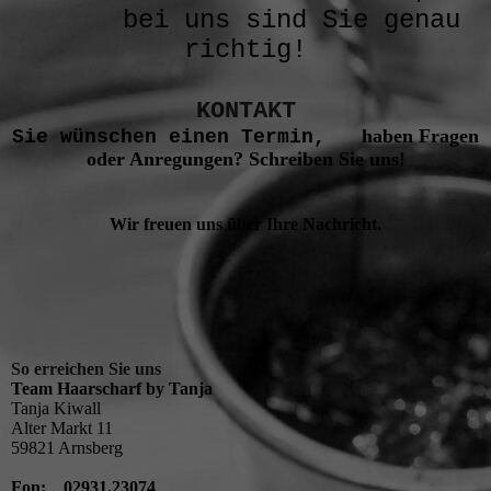
bei uns sind Sie genau
richtig!
KONTAKT
haben Fragen
Sie wünschen einen Termin,
oder Anregungen? Schreiben Sie uns!
Wir freuen uns über Ihre Nachricht.
So erreichen Sie uns
Team Haarscharf by Tanja
Tanja Kiwall
Alter Markt 11
59821 Arnsberg
Fon: 02931.23074