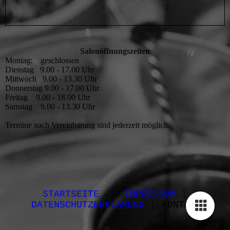
Salonöffnungszeiten
Montag: geschlossen
Dienstag 9.00 - 17.00 Uhr
Mittwoch 9.00 - 13.30 Uhr
Donnerstag 9.00 - 17.00 Uhr
Freitag 9.00 - 18.00 Uhr
Samstag 9.00 - 13.30 Uhr
Termine nach Vereinbarung sind jederzeit möglich.
|
|
STARTSEITE
IMPRESSUM
|
DATENSCHUTZERKLÄRUNG
KONTAKT