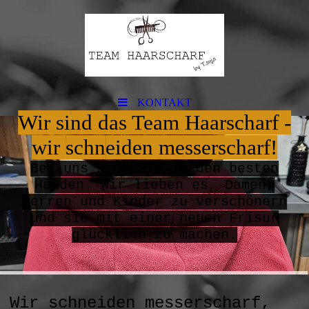
KONTAKT
Wir si
nd das Team Haarsc
harf -
wir
schn
eiden messerscharf!
B
ei uns sind Sie in den besten
Händen. Wir lieben es, Damen,
Herren und Kinder zu verschönern
und sie mit einer neuen Frisur
glücklich zu machen.
Wir schneiden messerscharf,